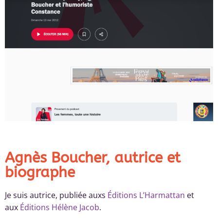
Agnès Boucher, autrice et
biographe
Je suis autrice, publiée auxs
Éditions L’Harmattan
et
aux
Éditions Hélène Jacob
.